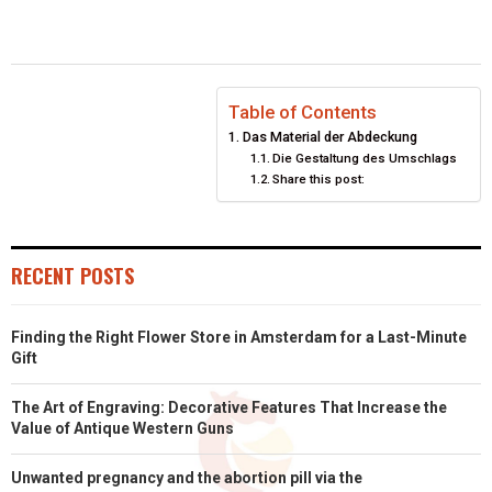
A
A
A
A
A
T
C
N
N
A
R
R
R
R
R
W
E
T
K
I
E
E
E
E
E
I
B
E
E
L
Table of Contents
Das Material der Abdeckung
O
O
O
O
O
T
O
R
D
Die Gestaltung des Umschlags
Share this post:
N
N
N
N
N
T
O
E
I
E
K
S
N
R
T
RECENT POSTS
)
Finding the Right Flower Store in Amsterdam for a Last-Minute
Gift
The Art of Engraving: Decorative Features That Increase the
Value of Antique Western Guns
Unwanted pregnancy and the abortion pill via the