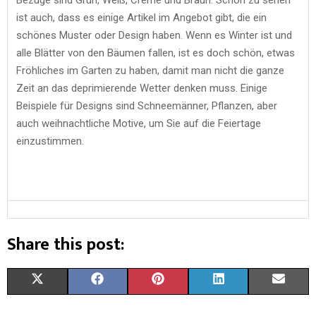
ist auch, dass es einige Artikel im Angebot gibt, die ein
schönes Muster oder Design haben. Wenn es Winter ist und
alle Blätter von den Bäumen fallen, ist es doch schön, etwas
Fröhliches im Garten zu haben, damit man nicht die ganze
Zeit an das deprimierende Wetter denken muss. Einige
Beispiele für Designs sind Schneemänner, Pflanzen, aber
auch weihnachtliche Motive, um Sie auf die Feiertage
einzustimmen.
Share this post:
S
S
S
S
S
X
F
P
L
E
H
H
H
H
H
(
A
I
I
M