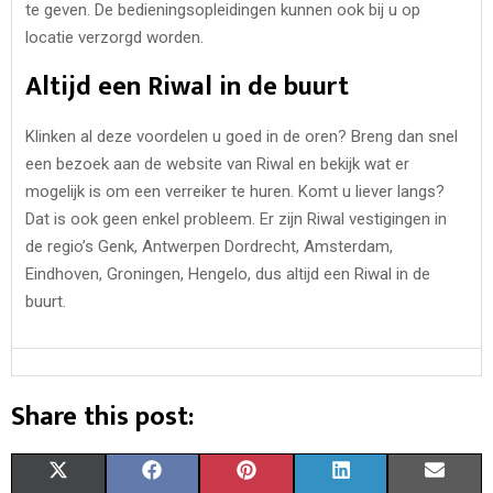
te geven. De bedieningsopleidingen kunnen ook bij u op
locatie verzorgd worden.
Altijd een Riwal in de buurt
Klinken al deze voordelen u goed in de oren? Breng dan snel
een bezoek aan de website van Riwal en bekijk wat er
mogelijk is om een verreiker te huren. Komt u liever langs?
Dat is ook geen enkel probleem. Er zijn Riwal vestigingen in
de regio’s Genk, Antwerpen Dordrecht, Amsterdam,
Eindhoven, Groningen, Hengelo, dus altijd een Riwal in de
buurt.
Share this post:
S
S
S
S
S
X
F
P
L
E