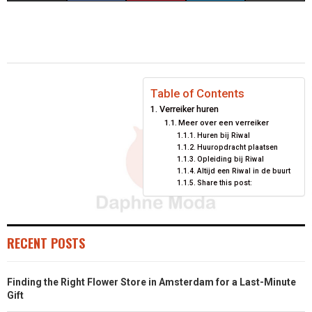
H
H
H
H
H
(
A
I
I
M
A
A
A
A
A
T
C
N
N
A
R
R
R
R
R
W
E
T
K
I
E
E
E
E
E
I
B
E
E
L
Table of Contents
Verreiker huren
O
O
O
O
O
T
O
R
D
Meer over een verreiker
Huren bij Riwal
N
N
N
N
N
T
O
E
I
Huuropdracht plaatsen
Opleiding bij Riwal
E
K
S
N
Altijd een Riwal in de buurt
Share this post:
R
T
)
RECENT POSTS
Finding the Right Flower Store in Amsterdam for a Last-Minute
Gift