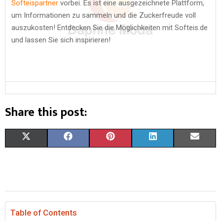
Softeispartner
vorbei. Es ist eine ausgezeichnete Plattform,
um Informationen zu sammeln und die Zuckerfreude voll
auszukosten! Entdecken Sie die Möglichkeiten mit Softeis.de
und lassen Sie sich inspirieren!
Share this post:
S
S
S
S
S
X
F
P
L
E
H
H
H
H
H
(
A
I
I
M
A
A
A
A
A
T
C
N
N
A
R
R
R
R
R
W
E
T
K
I
E
E
E
E
E
I
B
E
E
L
Table of Contents