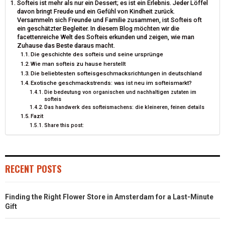
Softeis ist mehr als nur ein Dessert; es ist ein Erlebnis. Jeder Löffel
O
O
O
O
O
T
O
R
D
davon bringt Freude und ein Gefühl von Kindheit zurück.
Versammeln sich Freunde und Familie zusammen, ist Softeis oft
N
N
N
N
N
T
O
E
I
ein geschätzter Begleiter. In diesem Blog möchten wir die
facettenreiche Welt des Softeis erkunden und zeigen, wie man
E
K
S
N
Zuhause das Beste daraus macht.
Die geschichte des softeis und seine ursprünge
R
T
Wie man softeis zu hause herstellt
Die beliebtesten softeisgeschmacksrichtungen in deutschland
)
Exotische geschmackstrends: was ist neu im softeismarkt?
Die bedeutung von organischen und nachhaltigen zutaten im
softeis
Das handwerk des softeismachens: die kleineren, feinen details
Fazit
Share this post:
RECENT POSTS
Finding the Right Flower Store in Amsterdam for a Last-Minute
Gift