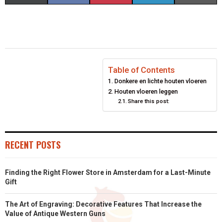
H
H
H
H
H
(
A
I
I
M
A
A
A
A
A
T
C
N
N
A
R
R
R
R
R
W
E
T
K
I
E
E
E
E
E
I
B
E
E
L
Table of Contents
Donkere en lichte houten vloeren
O
O
O
O
O
T
O
R
D
Houten vloeren leggen
N
N
N
Share this post:
N
N
T
O
E
I
E
K
S
N
R
T
RECENT POSTS
)
Finding the Right Flower Store in Amsterdam for a Last-Minute
Gift
The Art of Engraving: Decorative Features That Increase the
Value of Antique Western Guns