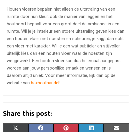
Houten vloeren bepalen niet alleen de uitstraling van een
ruimte door hun kleur, ook de manier van leggen en het
houtsoort bepaalt voor een groot deel de ambiance in een
ruimte. Wil je je interieur een stoere uitstraling geven kies dan
een houten vloer met noesten en scheuren, je krijgt dan echt
een vloer met karakter. Wil je een wat subtieler en stijlvoller
uiterlijk kies dan een houten vloer waar de noesten zijn
weggewerkt. Een houten vloer kan dus helemaal aangepast
worden aan jouw persoonlijke smaak en wensen en is
daarom altijd uniek. Voor meer informatie, kijk dan op de
website van
baxhouthandel
!
Share this post:
S
S
S
S
S
X
F
P
L
E