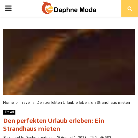
PRIMARY
MENU
Home
Travel
Den perfekten Urlaub erleben: Ein Strandhaus mieten
Travel
Den perfekten Urlaub erleben: Ein
Strandhaus mieten
Published by Daphnemoda.eu
August 1, 2023
0
583